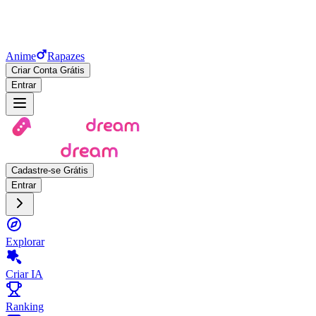
Anime
Rapazes
Criar Conta Grátis
Entrar
Cadastre-se Grátis
Entrar
Explorar
Criar IA
Ranking