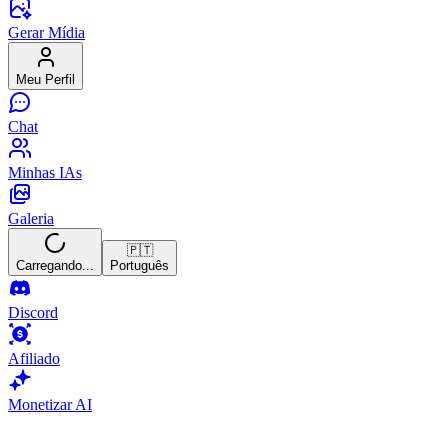
Gerar Mídia
Meu Perfil
Chat
Minhas IAs
Galeria
🇵🇹
Carregando...
Português
Discord
Afiliado
Monetizar AI