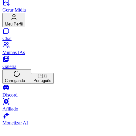
Gerar Mídia
Meu Perfil
Chat
Minhas IAs
Galeria
🇵🇹
Carregando...
Português
Discord
Afiliado
Monetizar AI