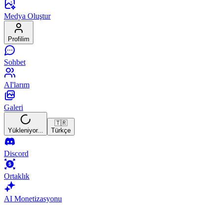
Medya Oluştur
Profilim
Sohbet
AI'larım
Galeri
🇹🇷
Yükleniyor...
Türkçe
Discord
Ortaklık
AI Monetizasyonu