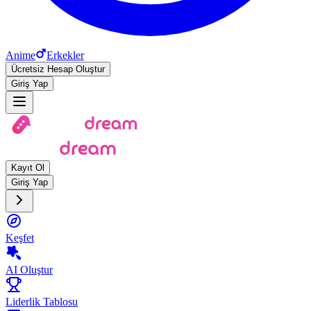
Anime
Erkekler
Ücretsiz Hesap Oluştur
Giriş Yap
Kayıt Ol
Giriş Yap
Keşfet
AI Oluştur
Liderlik Tablosu