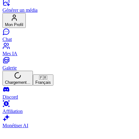
Générer un média
Mon Profil
Chat
Mes IA
Galerie
🇫🇷
Chargement...
Français
Discord
Affiliation
Monétiser AI